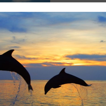
erliche Felder sind mit
*
markiert