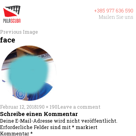
+385 977 636 590
Mailen Sie uns
Previous Image
face
Posted
Full
on
Februar 12, 2018
190 × 190
Leave a comment
on
size
face
Schreibe einen Kommentar
Deine E-Mail-Adresse wird nicht veröffentlicht.
Erforderliche Felder sind mit
*
markiert
Kommentar
*